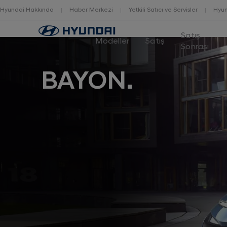
Hyundai Hakkında
Haber Merkezi
Yetkili Satıcı ve Servisler
Hyun
Home
Satış
Modeller
Satış
Sonrası
BAYON.