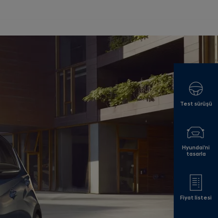
Test sürüşü
Hyundai'ni
tasarla
Fiyat listesi