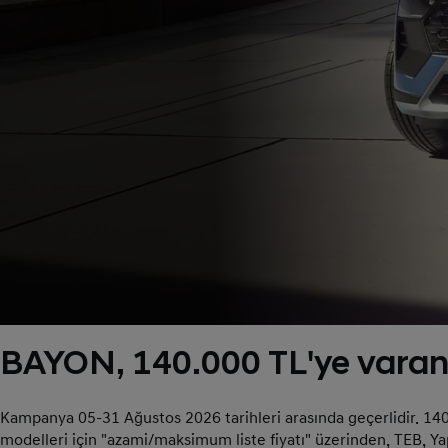
BAYON, 140.000 TL'ye varan i
Kampanya 05-31 Ağustos 2026 tarihleri arasında geçerlidir. 140.00
modelleri için "azami/maksimum liste fiyatı" üzerinden, TEB, Ya