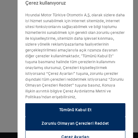
Çerez kullanıyoruz
Hyundai Motor Türkiye Otomotiv A.Ş. olarak sizlere daha
iyi hizmet sunabilmek için internet sitemizde, internet
sitesi fonksiyonlarını sağlayabilmek ve bilgi toplumu
hizmetlerini sunabilmek için gerekli olan zorunlu çerezler
ile kişiselleştirme, sitemizin daha işlevsel kılınması,
sizlere yönelik reklam/pazarlama faaliyetlerinin
gerçekleştirilmesi amaçlarıyla açık rızanıza dayanan
diğer çerezler kullanılmaktadır. "Tümünü Kabul Et"
tuşuna basmanız halinde tüm çerezlerin kullanımını
onaylamış olursunuz. Çerezleri kişiselleştirmek
istiyorsanız “Çerez Ayarları” tuşuna, zorunlu çerezler
dışındaki tüm çerezleri reddetmek istiyorsanız “Zorunlu
Olmayan Çerezleri Reddet” tuşuna basınız. Konuya
ilişkin ayrıntılı bilgiye Çerez Aydınlatma Metni ve
Politikası’ndan erişebilirsiniz.
Tümünü Kabul Et
Zorunlu Olmayan Çerezleri Reddet
Çerez Ayarları