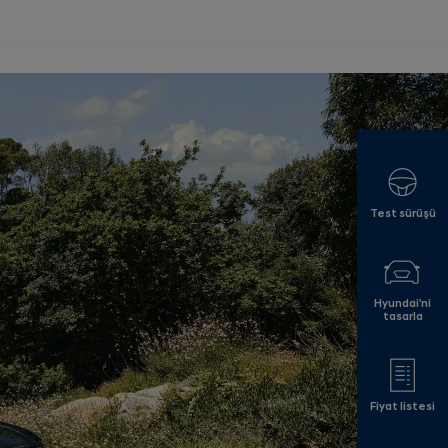
Test sürüşü
Hyundai'ni
tasarla
Fiyat listesi