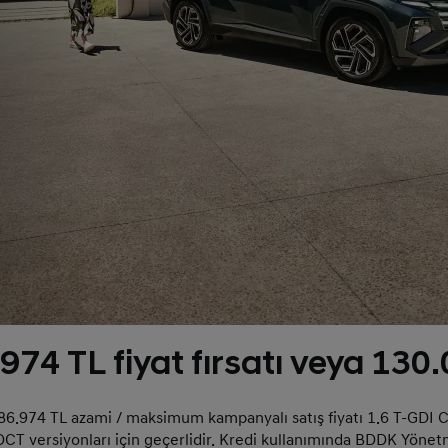
 TL fiyat fırsatı veya 130.0
86.974 TL azami / maksimum kampanyalı satış fiyatı 1.6 T-GDI C
DCT versiyonları için geçerlidir. Kredi kullanımında BDDK Yönetmel