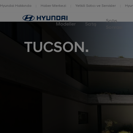
Hyundai Hakkında
Haber Merkezi
Yetkili Satıcı ve Servisler
Hyun
Home
Satış
Modeller
Satış
Sonrası
TUCSON.