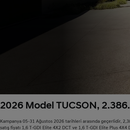
2026 Model TUCSON, 2.386.974
Kampanya 05-31 Ağustos 2026 tarihleri arasında geçerlidir. 2.3
satış fiyatı 1.6 T-GDI Elite 4X2 DCT ve 1.6 T-GDI Elite Plus 4X4 