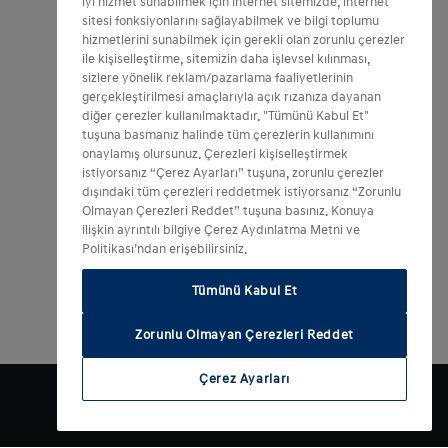
iyi hizmet sunabilmek için internet sitemizde, internet
sitesi fonksiyonlarını sağlayabilmek ve bilgi toplumu
hizmetlerini sunabilmek için gerekli olan zorunlu çerezler
ile kişiselleştirme, sitemizin daha işlevsel kılınması,
sizlere yönelik reklam/pazarlama faaliyetlerinin
gerçekleştirilmesi amaçlarıyla açık rızanıza dayanan
diğer çerezler kullanılmaktadır. "Tümünü Kabul Et"
tuşuna basmanız halinde tüm çerezlerin kullanımını
onaylamış olursunuz. Çerezleri kişiselleştirmek
istiyorsanız “Çerez Ayarları” tuşuna, zorunlu çerezler
dışındaki tüm çerezleri reddetmek istiyorsanız “Zorunlu
Olmayan Çerezleri Reddet” tuşuna basınız. Konuya
ilişkin ayrıntılı bilgiye Çerez Aydınlatma Metni ve
Politikası’ndan erişebilirsiniz.
Tümünü Kabul Et
Zorunlu Olmayan Çerezleri Reddet
Çerez Ayarları