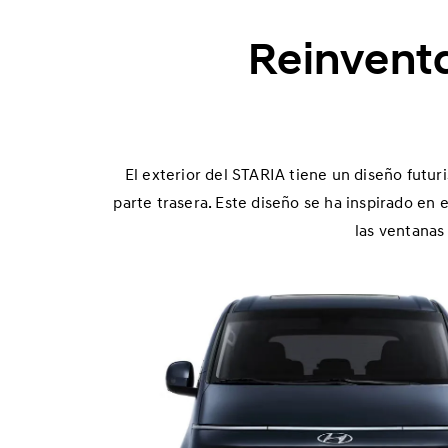
o
d
Reinventa
e
l
S
T
El exterior del STARIA tiene un diseño futuris
A
parte trasera. Este diseño se ha inspirado en 
R
las ventanas 
I
A
H
í
b
r