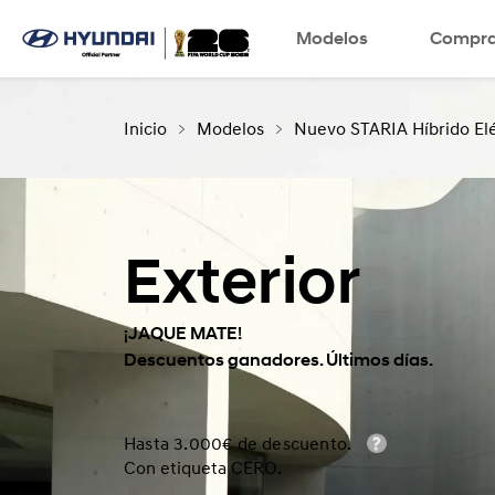
Modelos
SNS page
Compra
Inicio
Modelos
Nuevo STARIA Híbrido Elé
Exterior
¡JAQUE MATE!
Descuentos ganadores. Últimos días.
Hasta 3.000€ de descuento.
Con etiqueta CERO.