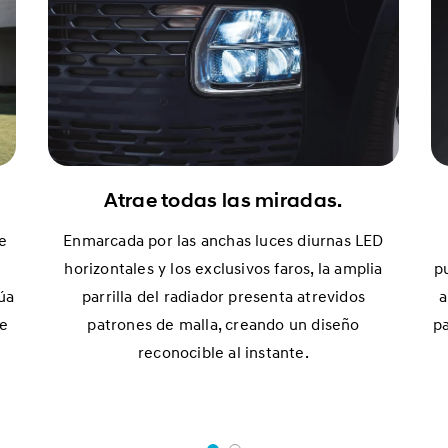
Atrae todas las miradas.
Enmarcada por las anchas luces diurnas LED
e
horizontales y los exclusivos faros, la amplia
p
parrilla del radiador presenta atrevidos
a
úa
patrones de malla, creando un diseño
pa
de
reconocible al instante.