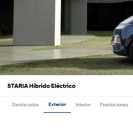
D
STARIA Híbrido Eléctrico
i
s
Destacados
Exterior
Interior
Prestaciones
e
ñ