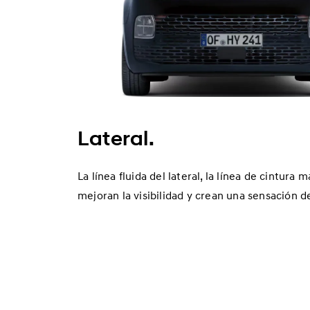
i
d
o
E
l
é
c
Lateral.
t
r
La línea fluida del lateral, la línea de cintura
i
mejoran la visibilidad y crean una sensación d
c
o