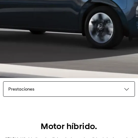
Prestaciones
Destacados
Exterior
Motor híbrido.
Interior