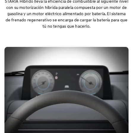
STARIA Híbrido lleva la eficiencia de combustible al siguiente nivel
con su motorización híbrida paralela compuesta por un motor de
gasolina y un motor eléctrico alimentado por batería. El sistema
Prestaciones
de frenado regenerativo se encarga de cargar la batería para que
tú no tengas que hacerlo.
Seguridad
Confort