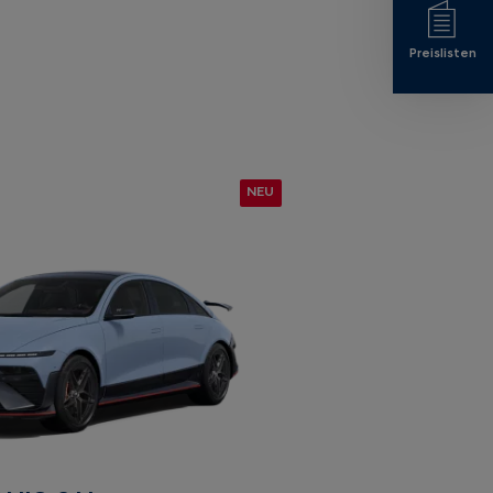
Preislisten
NEU