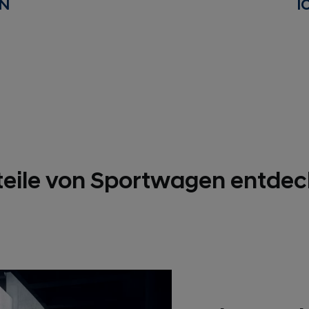
 N
I
teile von Sportwagen entdec