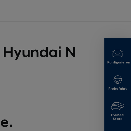
e Hyundai N
Konfigurieren
Probefahrt
Hyundai
e.
Store