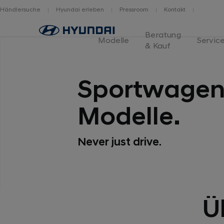
Händlersuche
Hyundai erleben
Pressroom
Kontakt
Logo
Beratung
Hyundai
Modelle
Servic
& Kauf
Switzerland
Sportwagen 
Modelle.
Never just drive.
Ü