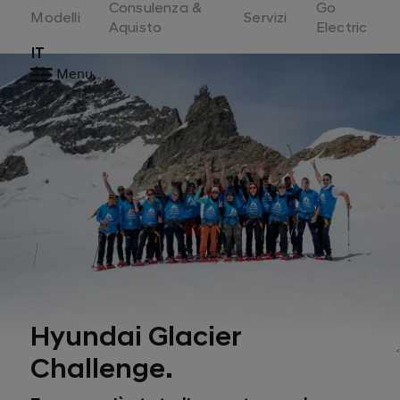
Consulenza &
Go
Switzerland
Modelli
Servizi
Aquisto
Electric
IT
Menu
Hyundai Glacier
Challenge.