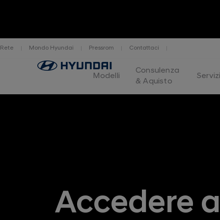
Rete
Mondo Hyundai
Pressrom
Contattaci
Highlights
Performance
Range & Charging
Exterior
Logo
Consulenza
Hyundai
Modelli
Serviz
& Aquisto
Switzerland
Accedere ai