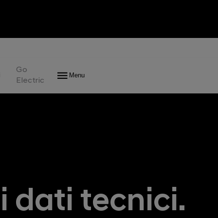
Interior
Features
Technical Data
IT
Go
i
Menu
Electric
 dati tecnici.