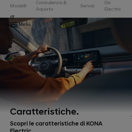
Consulenza &
Go
Switzerland
Modelli
Servizi
Aquisto
Electric
IT
Menu
Caratteristiche.
Scopri le caratteristiche di KONA
Electric.