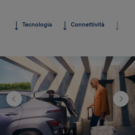
Tecnologia
Connettività
Sicu
1
/
4