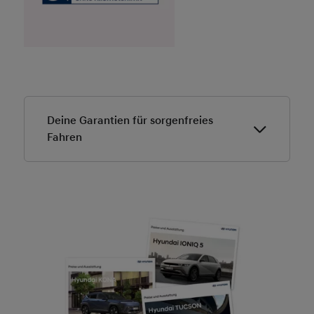
Deine Garantien für sorgenfreies
Fahren
5 Jahre Fahrzeuggarantie*
– auf dein Fahrzeug
ohne Kilometerlimit
5 Jahre Mobilitätsgarantie*
– im Falle einer Panne
sorgen wir dafür, dass dir schnell und
unkompliziert geholfen wird
5 Sicherheits-Checks*
– einfach sorgenfrei
unterwegs sein