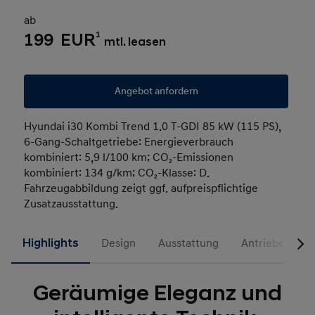
ab
1
199 EUR
mtl. leasen
Angebot anfordern
Hyundai i30 Kombi Trend 1.0 T-GDI 85 kW (115 PS),
6-Gang-Schaltgetriebe: Energieverbrauch
kombiniert: 5,9 l/100 km; CO₂-Emissionen
kombiniert: 134 g/km; CO₂-Klasse: D.
Fahrzeugabbildung zeigt ggf. aufpreispflichtige
Zusatzausstattung.
Highlights
Design
Ausstattung
Antriebe
N
Geräumige Eleganz und