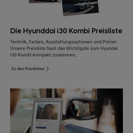
12 Jahre Garantie gegen Durchrostung
– ganz
ohne Kilometerlimit
Die Hyunddai i30 Kombi Preisliste
Mehr erfahren
Technik, Farben, Ausstattungsoptionen und Preise:
Unsere Preisliste fasst das Wichtigste zum Hyundai
i30 Kombi kompakt zusammen.
Zu den Preislisten