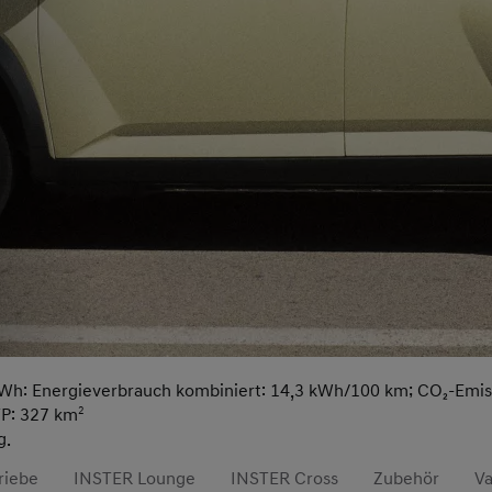
kWh: Energieverbrauch kombiniert: 14,3 kWh/100 km; CO₂-Emiss
TP: 327 km
2
g.
riebe
INSTER Lounge
INSTER Cross
Zubehör
Va