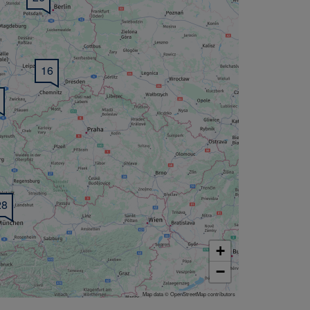
16
28
+
−
Map data © OpenStreetMap contributors