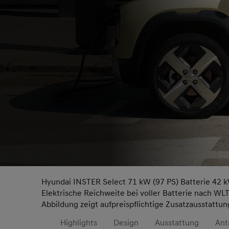
Hyundai INSTER Select 71 kW (97 PS) Batterie 42 
Elektrische Reichweite bei voller Batterie nach WL
Abbildung zeigt aufpreispflichtige Zusatzausstattun
Highlights
Design
Ausstattung
Ant