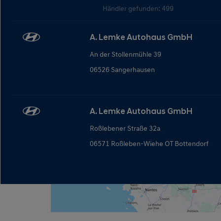
Händler gefunden: 499
A. Lemke Autohaus GmbH
An der Stollenmühle 39
06526 Sangerhausen
A. Lemke Autohaus GmbH
Roßlebener Straße 32a
06571 Roßleben-Wiehe OT Bottendorf
A.M.T. Autohaus GmbH
Am Bäuerleinsberg 1
97837 Erlenbach bei Marktheidenfeld