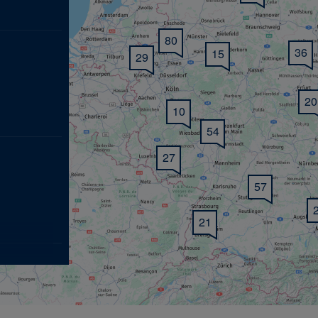
80
36
15
29
20
10
54
27
57
21