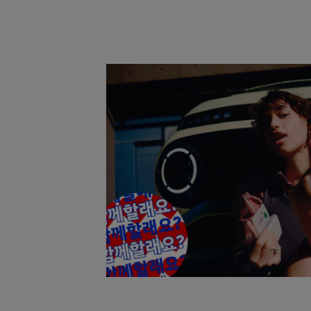
A.M.T. Autohaus GmbH
Igersheimer Str. 80
97980 Bad Mergentheim
A.M.T. Autohaus GmbH
Pestalozziallee 18
97941 Tauberbischofsheim
ACW König GmbH
Wittestr. 32
13509 Berlin