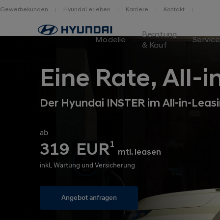
Gewerbekunden
Hyundai erleben
Karriere
Kontakt
Home
Beratung
Modelle
Servic
& Kauf
Eine Rate, All-in
Der Hyundai INSTER im All-in-Leas
ab
1
319 EUR
mtl. leasen
inkl. Wartung und Versicherung
Angebot anfragen