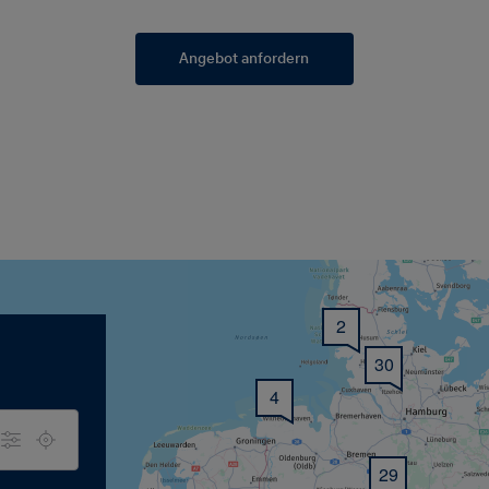
Angebot anfordern
2
30
4
29