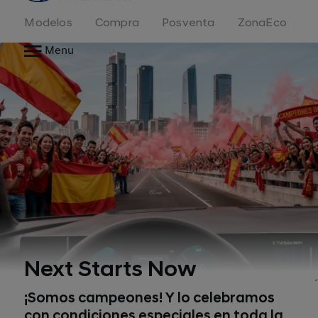
Modelos
Compra
Posventa
ZonaEco
Menu
Next Starts Now
¡Somos campeones! Y lo celebramos
con condiciones especiales en toda la