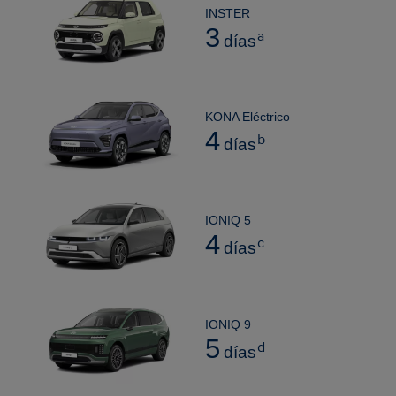
INSTER
3
a
días
KONA Eléctrico
4
b
días
IONIQ 5
4
c
días
IONIQ 9
5
d
días