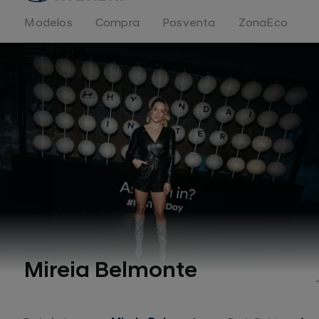
Modelos
Compra
Posventa
ZonaEco
Menu
Mireia Belmonte