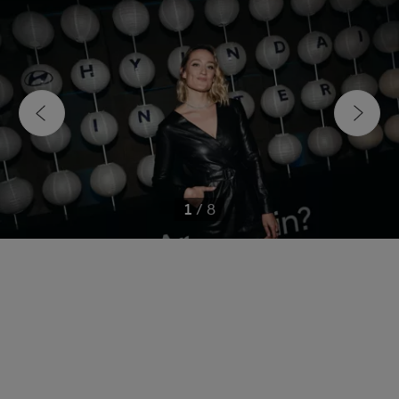
1
/
8