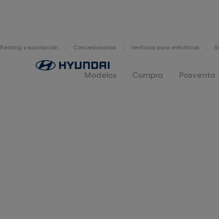
Renting y suscripción
Concesionarios
Ventajas para eléctricos
S
IONIQ 6
Destacados
Autonomía y carga
Exterior
I
Home
Modelos
Compra
Posventa
Descubre el interior 
IONIQ 6: diseño, tecno
Interior.