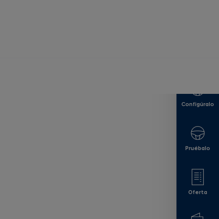
Desde
30.765 €
Configúralo
Pruébalo
Oferta