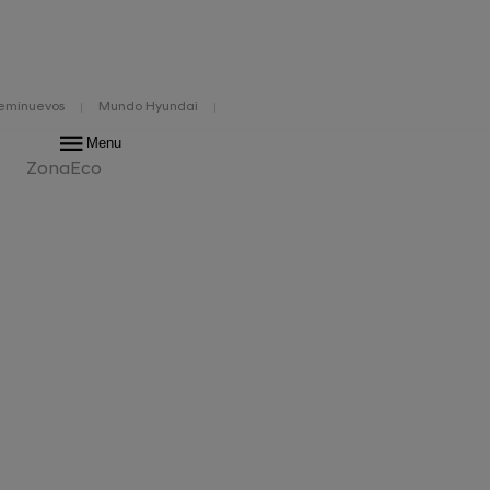
eminuevos
Mundo Hyundai
nterior
Prestaciones
N Line
Acabados y accesorios
Descargas
Menu
ZonaEco
renovado del Hyundai
logía y confort