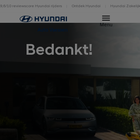
9,6/10 reviewscore Hyundai rijders
Ontdek Hyundai
Hyundai Zakelij
Home
Menu
Auto Vaessen
Bedankt!