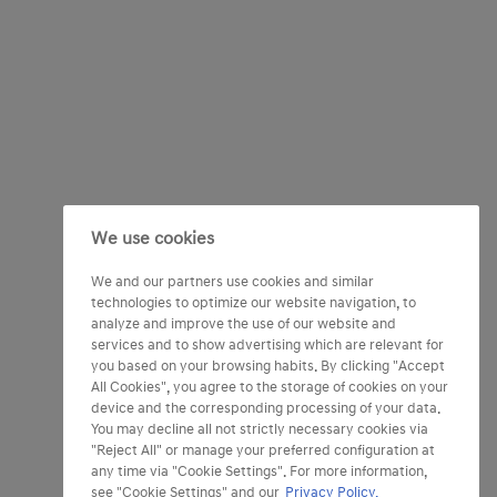
We use cookies
We and our partners use cookies and similar
technologies to optimize our website navigation, to
analyze and improve the use of our website and
services and to show advertising which are relevant for
you based on your browsing habits. By clicking "Accept
All Cookies", you agree to the storage of cookies on your
device and the corresponding processing of your data.
You may decline all not strictly necessary cookies via
"Reject All" or manage your preferred configuration at
any time via "Cookie Settings". For more information,
see "Cookie Settings" and our
Privacy Policy.