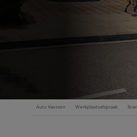
Auto Vaessen
Werkplaatsafspraak
Bran