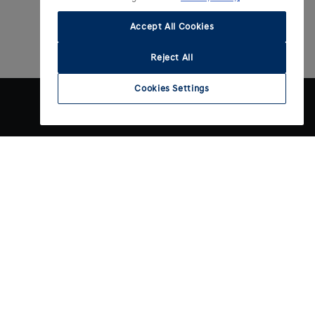
Accept All Cookies
Reject All
Cookies Settings
Contact
gen
Contact opnemen
gen
Vacatures bij Hyundai
rekenen