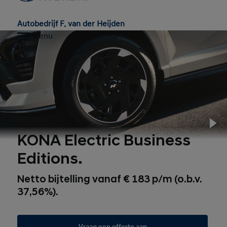
Autobedrijf F. van der Heijden
Menu
Pl
KONA Electric Business
Editions.
Netto bijtelling vanaf € 183 p/m (o.b.v.
37,56%).
Vraag een offerte aan