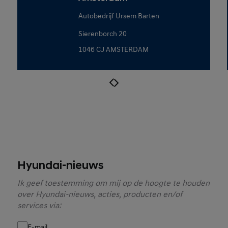
Autobedrijf Ursem Barten
Sierenborch 20
1046 CJ AMSTERDAM
Hyundai-nieuws
Ik geef toestemming om mij op de hoogte te houden
over Hyundai-nieuws, acties, producten en/of
services via:
E-mail