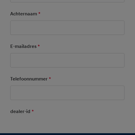
Achternaam
*
Mandatory Field
E-mailadres
*
Mandatory Field
Telefoonnummer
*
Mandatory Field
dealer-id
*
Mandatory Field