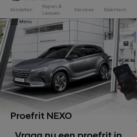
Kopen &
Modellen
Services
Elektrisch
Leasen
Menu
Proefrit NEXO
Vraag nu een proefrit in