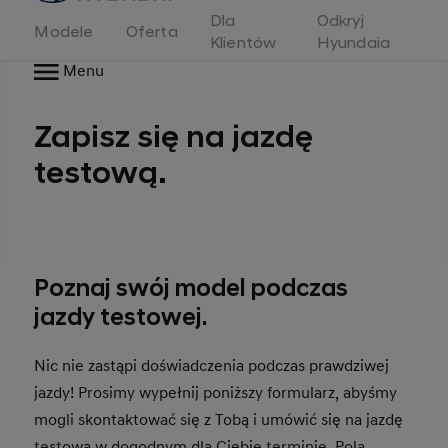
Dla
Odkryj
Modele
Oferta
Klientów
Hyundaia
Menu
Zapisz się na jazdę
testową.
Poznaj swój model podczas
jazdy testowej.
Nic nie zastąpi doświadczenia podczas prawdziwej
jazdy! Prosimy wypełnij poniższy formularz, abyśmy
mogli skontaktować się z Tobą i umówić się na jazdę
testową w dogodnym dla Ciebie terminie. Pola