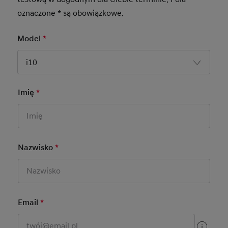
oznaczone * są obowiązkowe.
Model
*
Mandatory Field
i10
Imię
*
Mandatory Field
Dane kontaktowe
Nazwisko
*
Mandatory Field
Email
*
Mandatory Field