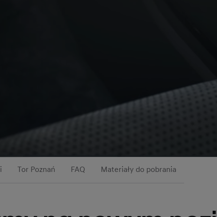
i
Tor Poznań
FAQ
Materiały do pobrania