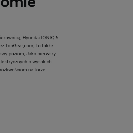
iomie
kierownicą. Hyundai IONIQ 5
zez TopGear.com. To także
 nowy poziom. Jako pierwszy
elektrycznych o wysokich
możliwościom na torze