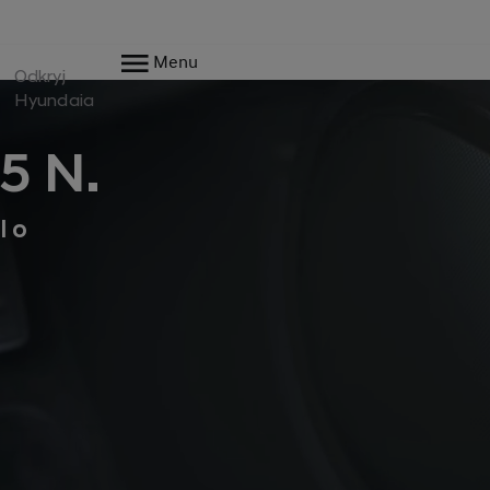
Menu
Odkryj
Hyundaia
5 N.
l o