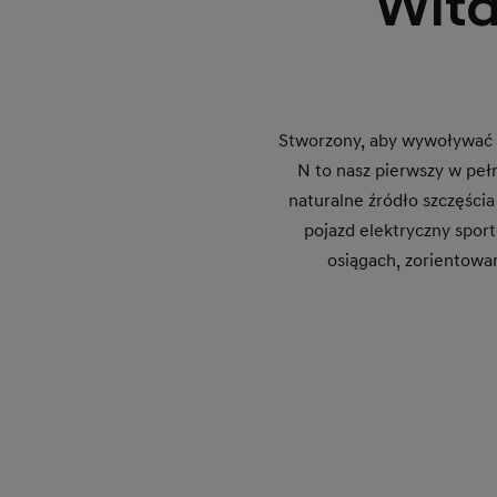
Wita
Stworzony, aby wywoływać u
N to nasz pierwszy w peł
naturalne źródło szczęścia
pojazd elektryczny spor
osiągach, zorientowa