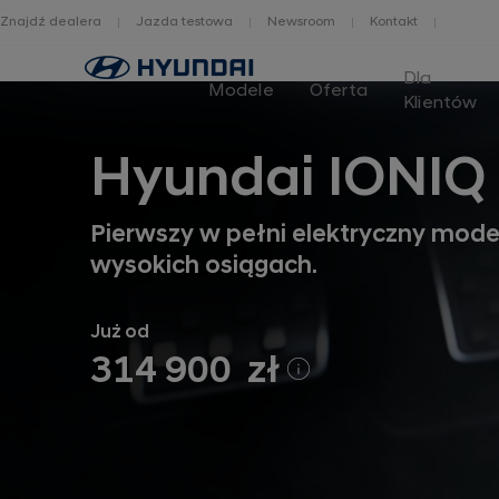
Znajdź dealera
Jazda testowa
Newsroom
Kontakt
Home
Dla
Modele
Oferta
Klientów
Hyundai IONIQ 
Pierwszy w pełni elektryczny mode
wysokich osiągach.
Już od
314 900 zł