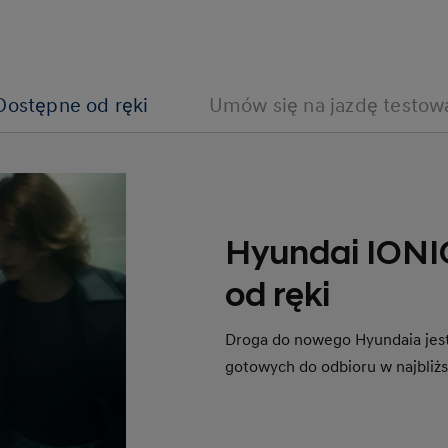
Dostępne od ręki
Umów się na jazdę testow
Hyundai IONI
od ręki
Droga do nowego Hyundaia jest
gotowych do odbioru w najbliż