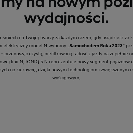
my na nowym poz
wydajności.
śmiech na Twojej twarzy za każdym razem, gdy usiądziesz za 
ni elektryczny model N wybrany „
Samochodem Roku 2023
” pr
 – przenosząc czystą, niefiltrowaną radość z jazdy na zupełnie
towej linii N, IONIQ 5 N reprezentuje nowy segment pojazdów 
nych na kierowcę, dzięki nowym technologiom i zwiększonym 
wyścigowym.