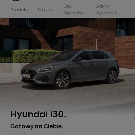
Dla
Odkryj
Modele
Oferta
Klientów
Hyundaia
Menu
Hyundai i30.
Gotowy na Ciebie.