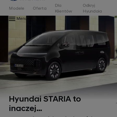
Dla
Odkryj
Modele
Oferta
Klientów
Hyundaia
Menu
Hyundai STARIA to
inaczej…