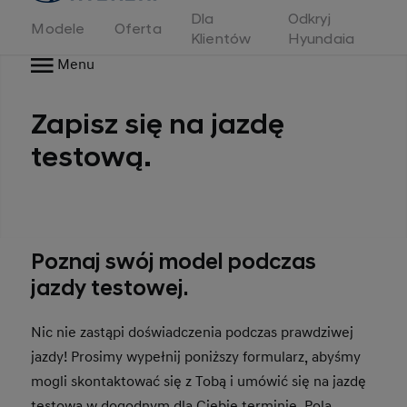
Dla
Odkryj
Modele
Oferta
Klientów
Hyundaia
Menu
Zapisz się na jazdę
testową.
Poznaj swój model podczas
jazdy testowej.
Nic nie zastąpi doświadczenia podczas prawdziwej
jazdy! Prosimy wypełnij poniższy formularz, abyśmy
mogli skontaktować się z Tobą i umówić się na jazdę
testową w dogodnym dla Ciebie terminie. Pola