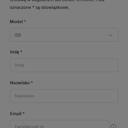
oznaczone * są obowiązkowe.
Model
*
Mandatory Field
i10
Imię
*
Mandatory Field
Dane kontaktowe
Nazwisko
*
Mandatory Field
Email
*
Mandatory Field