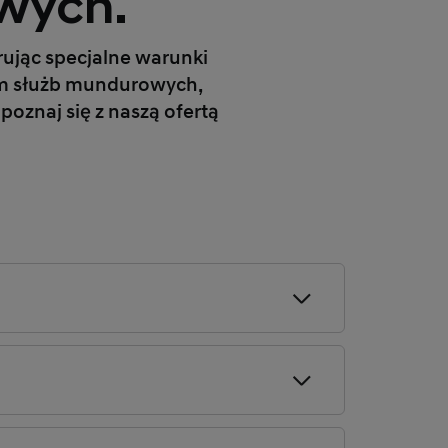
wych.
ując specjalne warunki
lem służb mundurowych,
znaj się z naszą ofertą
obrze wiesz, że dyspozycyjność i
ą budowania relacji. Nowy Hyundai