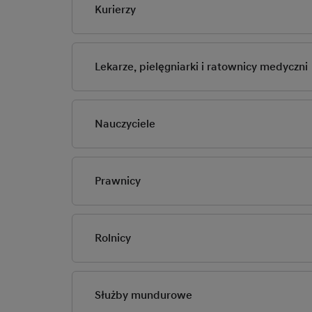
Kurierzy
Lekarze, pielęgniarki i ratownicy medyczni
Nauczyciele
Prawnicy
Wymagane dokumen
Rolnicy
Upust dla duchownych
Duchowieństwa RP.
Wymagane dokumen
Służby mundurowe
Emerytowani duchown