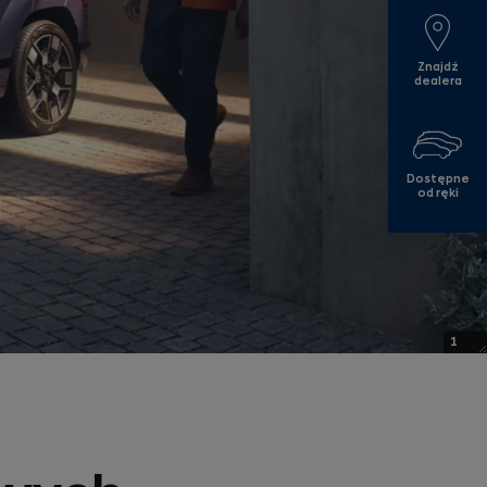
Znajdź
dealera
Dostępne
od ręki
1