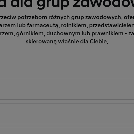
ta dla grup zawodo
zeciw potrzebom różnych grup zawodowych, ofer
lekarzem lub farmaceutą, rolnikiem, przedstawicie
rzem, górnikiem, duchownym lub prawnikiem - zapo
skierowaną właśnie dla Ciebie.
Duchowni
Jako osoba duchowna d
zaufanie jest podstaw