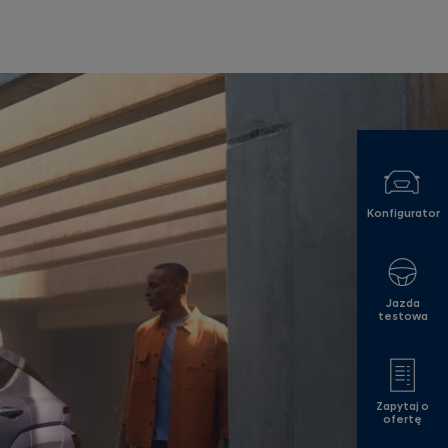
Konfigurator
Jazda
testowa
Zapytaj o
ofertę