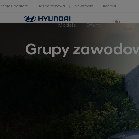
Znajdź dealera
Jazda testowa
Newsroom
Kontakt
Home
Dla
Modele
Oferta
Klientów
Grupy zawodo