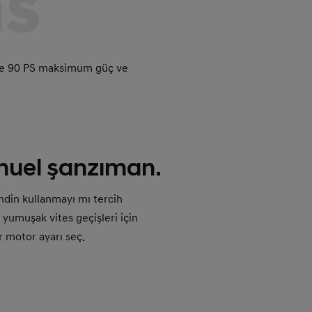
ns
 ile 90 PS maksimum güç ve
anuel şanzıman.
endin kullanmayı mı tercih
yumuşak vites geçişleri için
r motor ayarı seç.