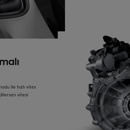
amalı
odu ile hızlı vites
dilersen vitesi