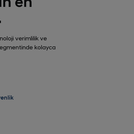
in en
.
oloji verimlilik ve
 segmentinde kolayca
enlik