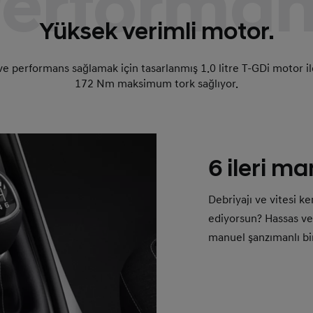
erforma
Yüksek verimli motor​.
ve performans sağlamak için tasarlanmış 1.0 litre T-GDi motor
172 Nm maksimum tork sağlıyor.
6 ileri m
Debriyajı ve vitesi k
ediyorsun? Hassas ve 
manuel şanzımanlı bi