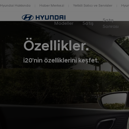
Hyundai Hakkında
Haber Merkezi
Yetkili Satıcı ve Servisler
Hyun
Home
Satış
Modeller
Satış
Sonrası
Özellikler.
i20’nin özelliklerini keşfet.