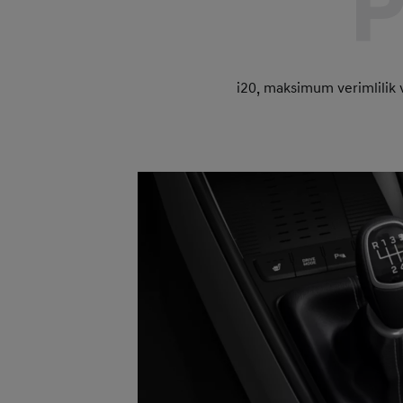
P
i20, maksimum verimlilik 