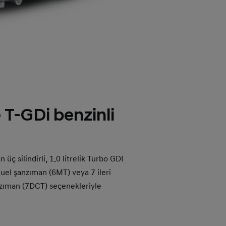
e T-GDi benzinli
 üç silindirli, 1.0 litrelik Turbo GDI
nuel şanzıman (6MT) veya 7 ileri
nzıman (7DCT) seçenekleriyle