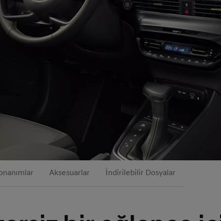
onanımlar
Aksesuarlar
İndirilebilir Dosyalar