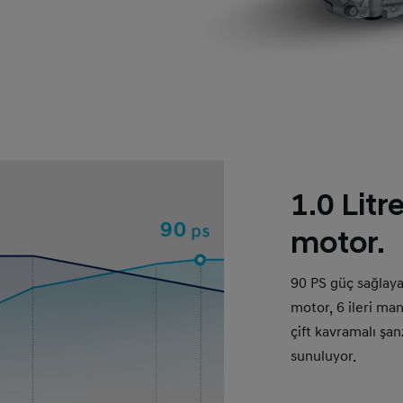
1.0 Litr
motor.
90 PS güç sağlayan
motor, 6 ileri ma
çift kavramalı şa
sunuluyor.