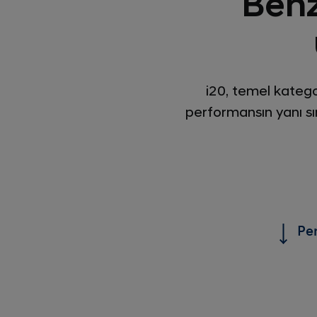
Benz
i20, temel kategor
performansın yanı s
Pe