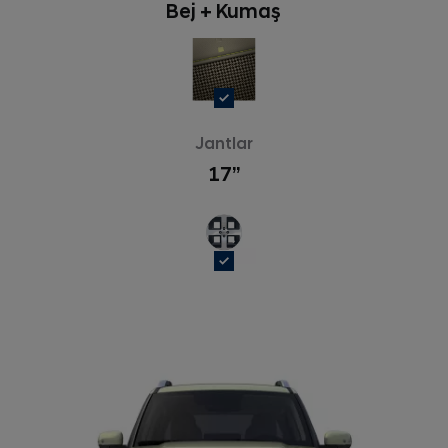
Bej + Kumaş
Jantlar
17’’