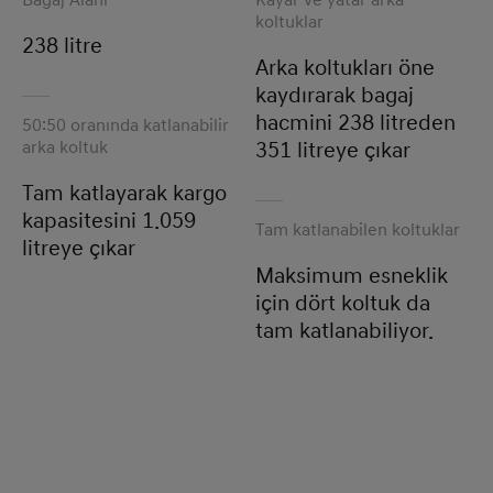
Bagaj Alanı
Kayar ve yatar arka
koltuklar
238 litre
Arka koltukları öne
kaydırarak bagaj
hacmini 238 litreden
50:50 oranında katlanabilir
arka koltuk
351 litreye çıkar
Tam katlayarak kargo
kapasitesini 1.059
Tam katlanabilen koltuklar
litreye çıkar
Maksimum esneklik
için dört koltuk da
tam katlanabiliyor.