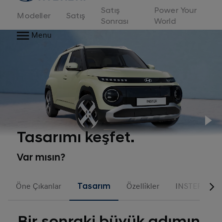
Satış
Power Your
Modeller
Satış
Sonrası
World
Menu
Pl
Tasarımı keşfet.
Var mısın?
Öne Çıkanlar
Tasarım
Özellikler
INSTER Cros
Bir sonraki büyük adımın,