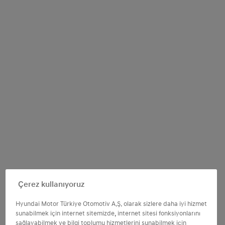
Çerez kullanıyoruz
Hyundai Motor Türkiye Otomotiv A.Ş. olarak sizlere daha iyi hizmet
sunabilmek için internet sitemizde, internet sitesi fonksiyonlarını
sağlayabilmek ve bilgi toplumu hizmetlerini sunabilmek için