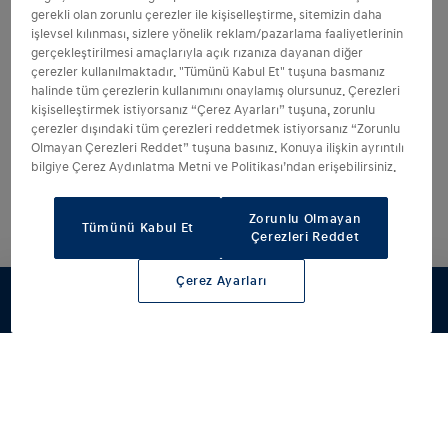
gerekli olan zorunlu çerezler ile kişiselleştirme, sitemizin daha
işlevsel kılınması, sizlere yönelik reklam/pazarlama faaliyetlerinin
gerçekleştirilmesi amaçlarıyla açık rızanıza dayanan diğer
çerezler kullanılmaktadır. "Tümünü Kabul Et" tuşuna basmanız
halinde tüm çerezlerin kullanımını onaylamış olursunuz. Çerezleri
kişiselleştirmek istiyorsanız “Çerez Ayarları” tuşuna, zorunlu
çerezler dışındaki tüm çerezleri reddetmek istiyorsanız “Zorunlu
Olmayan Çerezleri Reddet” tuşuna basınız. Konuya ilişkin ayrıntılı
bilgiye Çerez Aydınlatma Metni ve Politikası’ndan erişebilirsiniz.
Çarpıcı teknoloji
yelpazesi.
Zorunlu Olmayan
Tümünü Kabul Et
Çerezleri Reddet
Etkileyici performansı akıllı
teknolojilerden oluşan kapsamlı bir
Çerez Ayarları
yelpazeyle zarif bir şekilde bir araya
getiren IONIQ 6, aşağıdaki özelliklerle
daha da geliştirildi: Projeksiyon Tipi
LED Akıllı Ön Aydınlatma Sistemi (IFS),
Rejeneratif Frenleme 3.0 ve Hyundai
Dijital Anahtar 2.