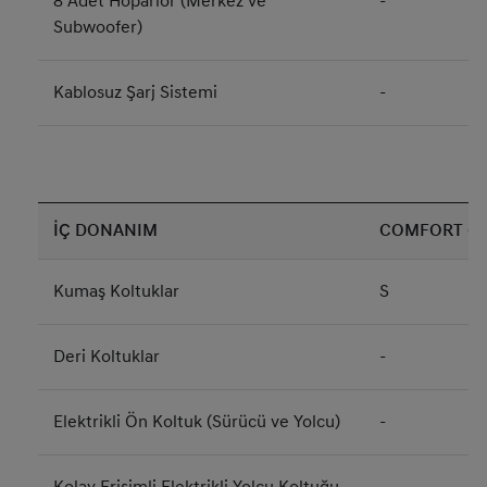
8 Adet Hoparlör (Merkez ve
-
Subwoofer)
Kablosuz Şarj Sistemi
-
İÇ DONANIM
COMFORT (G
Kumaş Koltuklar
S
Deri Koltuklar
-
Elektrikli Ön Koltuk (Sürücü ve Yolcu)
-