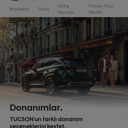
Satış
Power Your
Modeller
Satış
Sonrası
World
Menu
Donanımlar.
TUCSON'un farklı donanım
seçeneklerini keşfet.