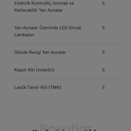
Elektrik Kontrollü, Isıtmalı ve
S
Katlanabilir Yan Aynalar
Yan Aynalar Üzerinde LED Sinyal
S
Lambaları
Gövde Rengi Yan Aynalar
S
Kaput Altı İzolatörü
S
Lastik Tamir Kiti (TMK)
S
Boyutlar