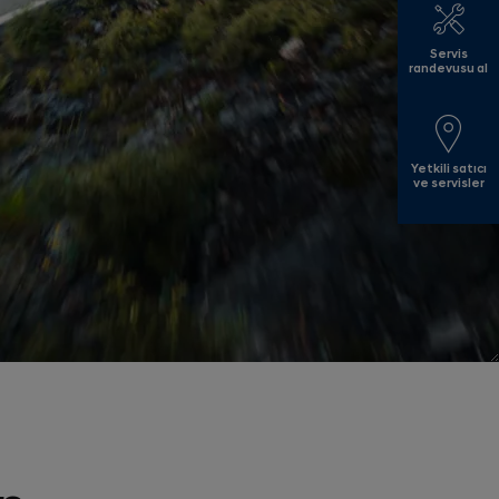
Servis
randevusu al
Yetkili satıcı
ve servisler