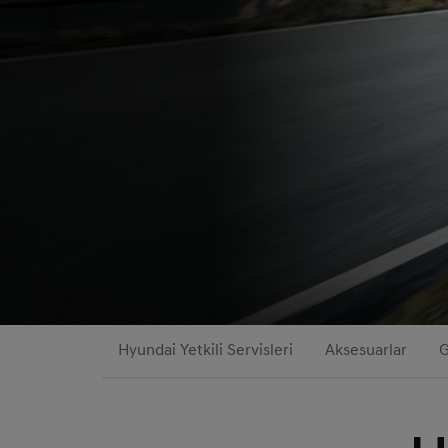
Hyundai Yetkili Servisleri
Aksesuarlar
G