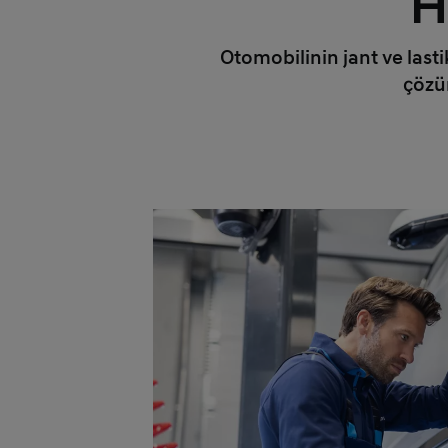
H
Otomobilinin jant ve lasti
çözüm