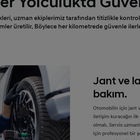
er Yolculukta Güve
kleri, uzman ekiplerimiz tarafından titizlikle kontrol
ler üretilir. Böylece her kilometrede güvenle ilerl
Jant ve la
bakım.
Otomobilin için jant 
iletişim kuracağın ilk
olmalı. Servis uzmanl
için profesyonel bir ş