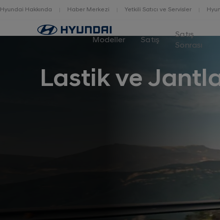
Hyundai Hakkında
Haber Merkezi
Yetkili Satıcı ve Servisler
Hyun
Home
Satış
Modeller
Satış
Sonrası
Lastik ve Jantla