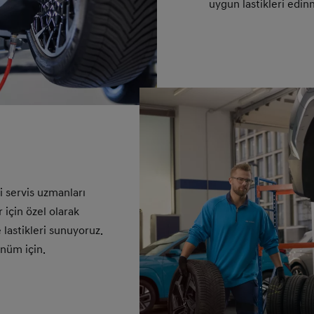
uygun lastikleri edinm
.
 servis uzmanları
r için özel olarak
ve lastikleri sunuyoruz.
üm için.​