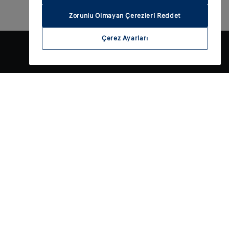
Zorunlu Olmayan Çerezleri Reddet
Çerez Ayarları
ld
Hyundai'yi Keşfet
i otomobil?
Felsefemiz
bil sahibi olmak
Mirasımız
ikli mi?
Made in Europe
ş
IONIQ markası
Robotik
Motorsport