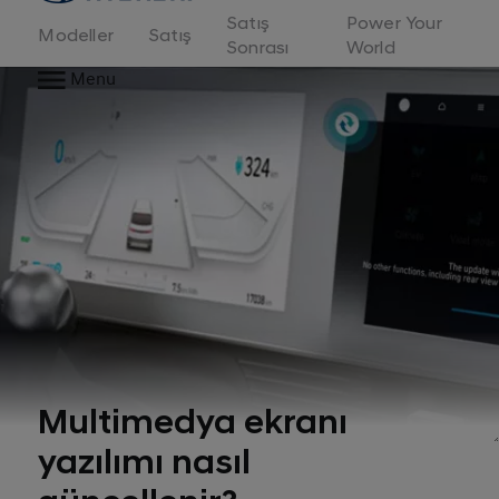
Satış
Power Your
Modeller
Satış
Sonrası
World
Menu
Multimedya ekranı
yazılımı nasıl