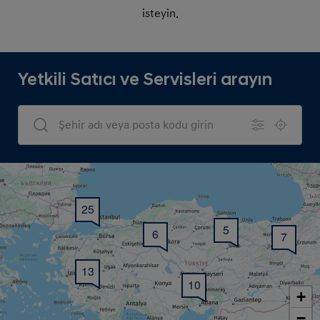
isteyin.
Yetkili Satıcı ve Servisleri arayın
Dealers Search
25
5
6
7
13
10
+
−