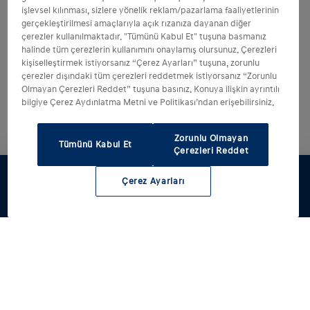
işlevsel kılınması, sizlere yönelik reklam/pazarlama faaliyetlerinin
gerçekleştirilmesi amaçlarıyla açık rızanıza dayanan diğer
çerezler kullanılmaktadır. "Tümünü Kabul Et" tuşuna basmanız
halinde tüm çerezlerin kullanımını onaylamış olursunuz. Çerezleri
kişiselleştirmek istiyorsanız “Çerez Ayarları” tuşuna, zorunlu
çerezler dışındaki tüm çerezleri reddetmek istiyorsanız “Zorunlu
Olmayan Çerezleri Reddet” tuşuna basınız. Konuya ilişkin ayrıntılı
bilgiye Çerez Aydınlatma Metni ve Politikası’ndan erişebilirsiniz.
Zorunlu Olmayan
Tümünü Kabul Et
Çerezleri Reddet
Çerez Ayarları
Test sürüşü
Hyundai'ni
Fiyat listesi
Servis
Yetkili satıcı
tasarla
randevusu al
ve servisler
Modellerimiz