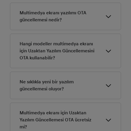
Multimedya ekranı yazılımı OTA
güncellemesi nedir?
Uzaktan Yazılım Güncelleme OTA aracılığıyla yeni
multimedya ekranı yazılımını indirebilir ve
Hangi modeller multimedya ekranı
yükleyebilirsiniz.
için Uzaktan Yazılım Güncellemesini
OTA kullanabilir?
Güncel olarak IONIQ 6 multimedya ekranı için Uzaktan
Yazılım Güncellemesine OTA uygundur.
Ne sıklıkla yeni bir yazılım
güncellemesi oluyor?
Genellikle yeni harita ve yazılımlar yılda iki kez
güncellenir.
Multimedya ekranı için Uzaktan
Yazılım Güncellemesi OTA ücretsiz
mi?