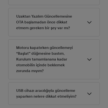
Kablosuz güncellemeler Bluelink hizmetlerinin ücretsiz
kullanım döneminde ücretsizdir. Kablosuz
Uzaktan Yazılım Güncellemesine
güncellemeleri ücretsiz dönemden sonra kullanmak
OTA başlamadan önce dikkat
için Bluelink aboneliğinizi uzatmanız gerekir.
etmem gereken bir şey var mı?
Doğru bir güncelleme için “Başlat” düğmesine
basmadan önce bağlı USB sürücüsünü lütfen çıkarın.
Motoru kapatırken güncellemeyi
“Başlat” düğmesine bastım.
Kurulum tamamlanana kadar
otomobilin içinde beklemek
zorunda mıyım?
Navigasyon Güncellemesi motor çalışırken
gerçekleştirilmelidir - Dikkat: Güncelleme işlemi
USB cihazı aracılığıyla güncelleme
otomobilin bataryasını kullanır. Bir güncelleme işlemini
yaparken nelere dikkat etmeliyim?
başlatmadan önce bataryada yeterli şarj
bulunduğundan emin olun.