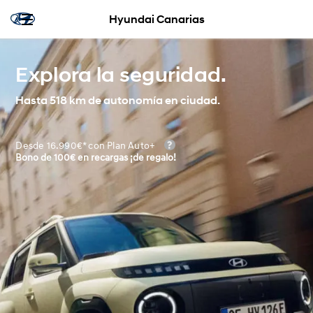
Hyundai Canarias
Explora la seguridad.
Hasta 518 km de autonomía en ciudad.
Desde 16.990€* con Plan Auto+
Bono de 100€ en recargas ¡de regalo!