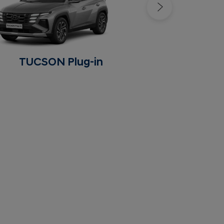
TUCSON Plug-in
I