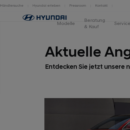
Händlersuche
Hyundai erleben
Pressroom
Kontakt
Logo
Beratung
Hyundai
Modelle
Servic
& Kauf
Switzerland
Aktuelle An
Entdecken Sie jetzt unsere 