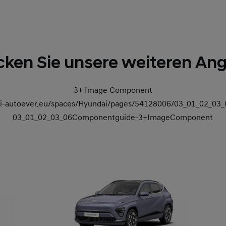
ken Sie unsere weiteren An
3+ Image Component
dai-autoever.eu/spaces/Hyundai/pages/54128006/03_01_02_0
03_01_02_03_06Componentguide-3+ImageComponent