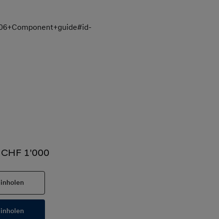
3_06+Component+guide#id-
u CHF 1'000
inholen
inholen