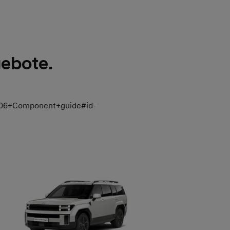
gebote.
3_06+Component+guide#id-