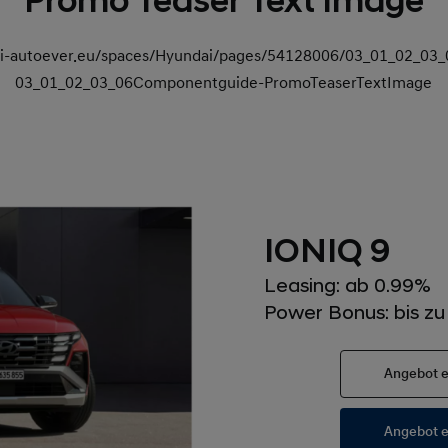
Promo Teaser Text Image
dai-autoever.eu/spaces/Hyundai/pages/54128006/03_01_02_0
03_01_02_03_06Componentguide-PromoTeaserTextImage
IONIQ 9
Leasing: ab 0.99%
Power Bonus: bis z
Angebot e
Angebot e