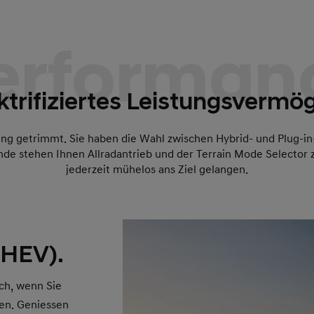
erforman
ktrifiziertes Leistungsvermö
ung getrimmt. Sie haben die Wahl zwischen Hybrid- und Plug-i
nde stehen Ihnen Allradantrieb und der Terrain Mode Selector 
jederzeit mühelos ans Ziel gelangen.
PHEV).
sch, wenn Sie
hen. Geniessen