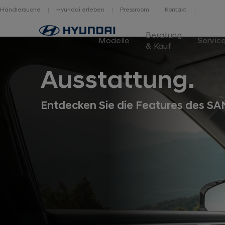
Händlersuche
Hyundai erleben
Pressroom
Kontakt
Logo
Beratung
Hyundai
Modelle
Servic
& Kauf
Switzerland
Ausstattung.
Entdecken Sie die Features des SA