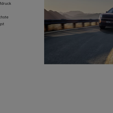
pfdruck
chste
gst