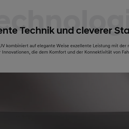
echnolog
gente Technik und cleverer S
UV kombiniert auf elegante Weise exzellente Leistung mit der 
er Innovationen, die dem Komfort und der Konnektivität von Fa