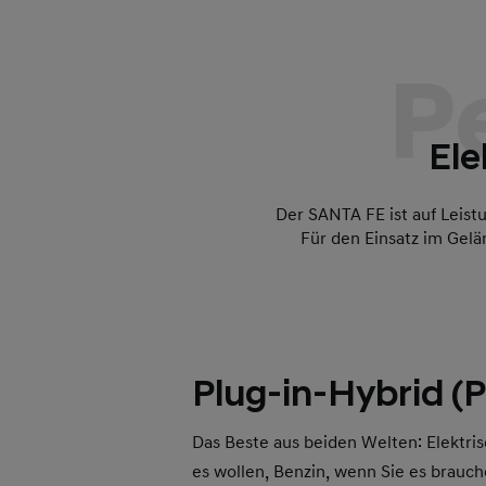
P
Ele
Der SANTA FE ist auf Leist
Für den Einsatz im Gelä
Plug-in-Hybrid (
Das Beste aus beiden Welten: Elektri
es wollen, Benzin, wenn Sie es brauc