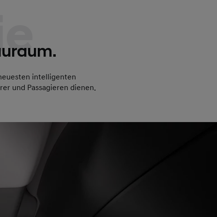
ie
tauraum.
neuesten intelligenten
hrer und Passagieren dienen.