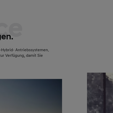
ce
gen.
n-Hybrid- Antriebssystemen.
zur Verfügung, damit Sie