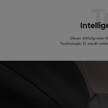
T
Intelli
Dieser mittelgrosse S
Technologie. Er steckt voll