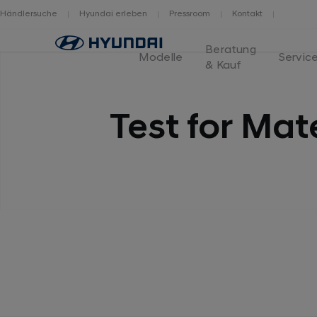
Händlersuche
Hyundai erleben
Pressroom
Kontakt
Logo
Beratung
Hyundai
Modelle
Servic
& Kauf
Switzerland
Test for Mat