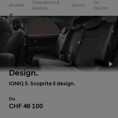
Consulenza &
Go
Switzerland
Modelli
Servizi
Aquisto
Electric
IT
Menu
Pl
Design.
IONIQ 5. Scoprite il design.
Da
CHF 46 100