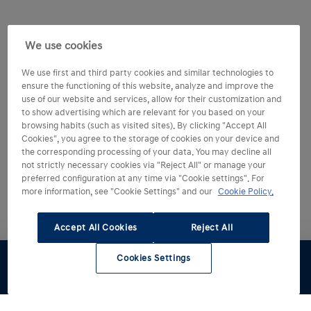
We use cookies
We use first and third party cookies and similar technologies to
ensure the functioning of this website, analyze and improve the
use of our website and services, allow for their customization and
to show advertising which are relevant for you based on your
browsing habits (such as visited sites). By clicking "Accept All
Cookies", you agree to the storage of cookies on your device and
the corresponding processing of your data. You may decline all
not strictly necessary cookies via "Reject All" or manage your
preferred configuration at any time via "Cookie settings". For
more information, see "Cookie Settings" and our
Cookie Policy.
Accept All Cookies
Reject All
Cookies Settings
Configúralo
Pruébalo
Oferta
Catálogo