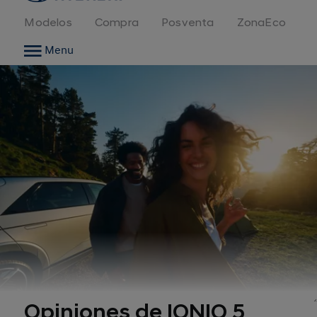
Modelos
Compra
Posventa
ZonaEco
Menu
Opiniones de IONIQ 5