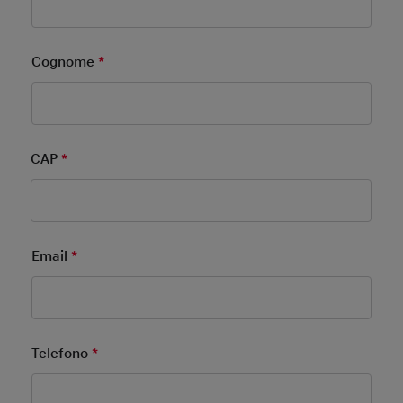
Cognome
*
Mandatory Field
CAP
*
Mandatory Field
Email
*
Mandatory Field
Telefono
*
Mandatory Field