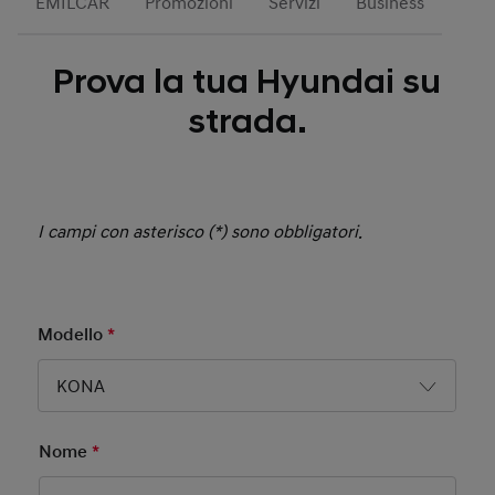
EMILCAR
Promozioni
Servizi
Business
Prova la tua Hyundai su
strada.
I campi con asterisco (*) sono obbligatori.
Modello
*
Mandatory Field
KONA
Nome
*
Mandatory Field