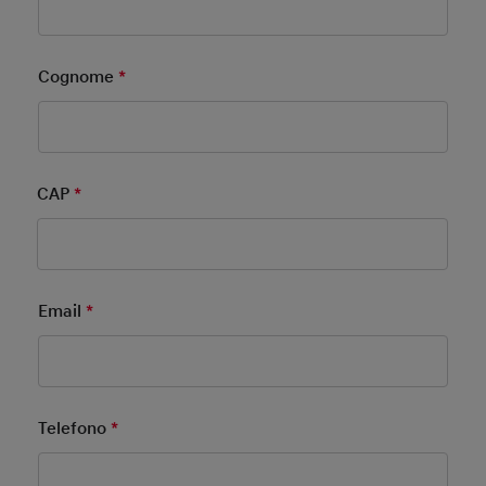
Cognome
*
Mandatory Field
CAP
*
Mandatory Field
Email
*
Mandatory Field
Telefono
*
Mandatory Field