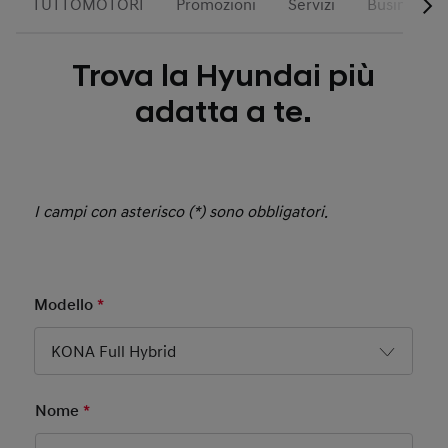
TUTTOMOTORI
Promozioni
Servizi
Business
Trova la Hyundai più
adatta a te.
I campi con asterisco (*) sono obbligatori.
Modello
*
Mandatory Field
KONA Full Hybrid
Nome
*
Mandatory Field