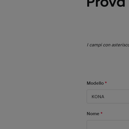
Prova 
I campi con asterisco
Modello
*
Mandatory
KONA
Nome
*
Mandatory F