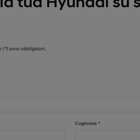
la tua Hyundai su 
 (*) sono obbligatori.
 Field
ield
Cognome
*
Mandatory Field