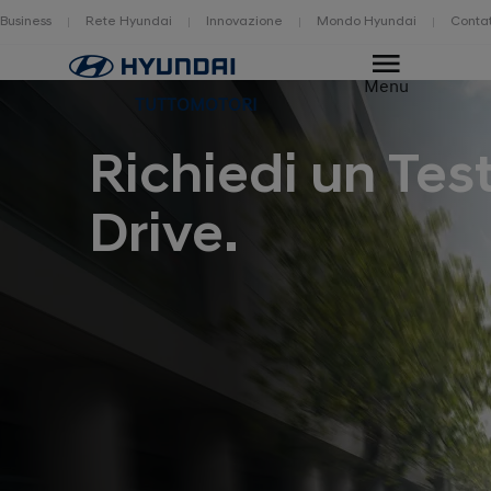
Business
Rete Hyundai
Innovazione
Mondo Hyundai
Contat
Home
Menu
TUTTOMOTORI
Richiedi un Tes
Drive.