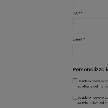
CAP
*
Mandatory Fie
Email
*
Mandatory F
Personalizza 
Desidero ricevere co
ed offerte del mond
Desidero ricevere c
sul mio utilizzo dei p