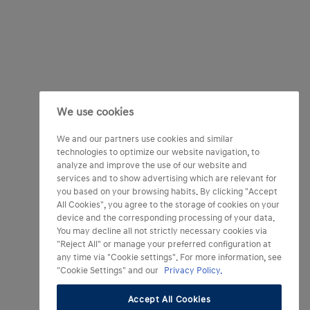
We use cookies
We and our partners use cookies and similar
technologies to optimize our website navigation, to
analyze and improve the use of our website and
services and to show advertising which are relevant for
you based on your browsing habits. By clicking "Accept
All Cookies", you agree to the storage of cookies on your
device and the corresponding processing of your data.
You may decline all not strictly necessary cookies via
"Reject All" or manage your preferred configuration at
any time via "Cookie settings". For more information, see
"Cookie Settings" and our
Privacy Policy.
Accept All Cookies