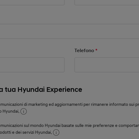
ld
ield
Telefono
*
Mandatory Field
la tua Hyundai Experience
municazioni di marketing ed aggiornamenti per rimanere informato sui prod
o Hyundai.
omunicazioni sul mondo Hyundai basate sulle mie preferenze e comportam
rodotti e dei servizi Hyundai.