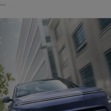
taci
t