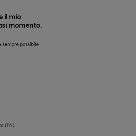
 il mio
siasi momento.
, è sempre possibile
to (TN)