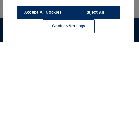
Accept All Cookies
Reject All
Cookies Settings
Configuratore
Stock
Rete Hyundai
Test Drive
Modelli
Acquista
Tutti i modelli
INSTER
Informazioni Utili
IONIQ 3
Autocarri N1 per professionisti
IONIQ 5
Promozioni e offerte
Drive Electric
IONIQ 5 N
Promozioni Business