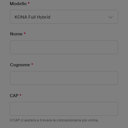
Modello
*
Mandatory Field
KONA Full Hybrid
Nome
*
Mandatory Field
Cognome
*
Mandatory Field
CAP
*
Mandatory Field
Il CAP ci aiuterà a trovare la concessionaria più vicina.