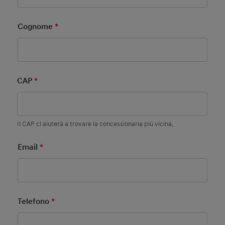
Cognome
*
Mandatory Field
CAP
*
Mandatory Field
Il CAP ci aiuterà a trovare la concessionaria più vicina.
Email
*
Mandatory Field
Telefono
*
Mandatory Field