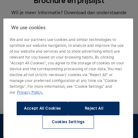
Brochure en prijslijst
Wil je meer informatie? Download dan onderstaande
brochure-prijslijst voor een uitgebreid overzicht van
We use cookies
alle beschikbare uitvoeringen van de Hyundai
INSTER, de technische specificaties en de prijzen.
We and our partners use cookies and similar technologies to
optimize our website navigation, to analyze and improve the use
of our website and services and to show advertising which are
relevant for you based on your browsing habits. By clicking
"Accept All Cookies", you agree to the storage of cookies on your
Hyundai INSTER interactieve prijslijs
device and the corresponding processing of your data. You may
t
decline all not strictly necessary cookies via "Reject All" or
Interactief
manage your preferred configuration at any time via "Cookie
Settings". For more information, see "Cookie Settings" and
our
Privacy Policy.
Hyundai INSTER brochure-prijslijst
PDF
7.52 MB
Accept All Cookies
Reject All
Cookies Settings
Hyundai INSTER brochure-prijslijst -
Voorraad
Offerte
Proefrit
Stel samen
Brochure
modeljaar 2027