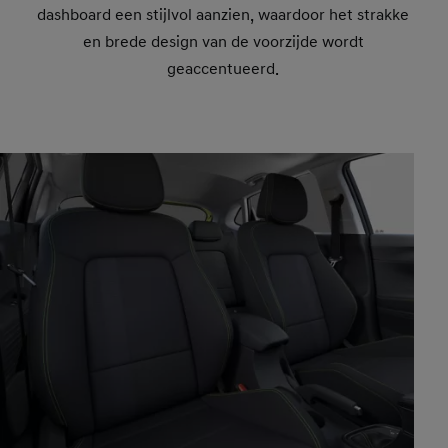
dashboard een stijlvol aanzien, waardoor het strakke
en brede design van de voorzijde wordt
geaccentueerd.