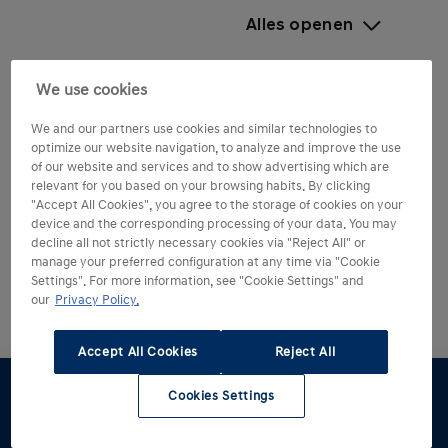
Alles openen
We use cookies
Is de Hyundai INSTER ook als
We and our partners use cookies and similar technologies to
benzine of hybrid verkrijgbaar?
optimize our website navigation, to analyze and improve the use
of our website and services and to show advertising which are
relevant for you based on your browsing habits. By clicking
Nee. De Hyundai INSTER is een volledig elektrische
"Accept All Cookies", you agree to the storage of cookies on your
auto. Er zijn twee batterijvarianten (42 kWh en 49
Wat zijn de verschillen tussen
device and the corresponding processing of your data. You may
decline all not strictly necessary cookies via "Reject All" or
kWh).
uitvoeringen/bouwjaren bij de
manage your preferred configuration at any time via "Cookie
INSTER?
Settings". For more information, see "Cookie Settings" and
our
Privacy Policy.
Bij een nieuw model ontstaan bouwjaarverschillen
meestal door software-updates, uitrustingswijzigingen
Accept All Cookies
Reject All
Waar wordt de Hyundai INSTER
en pakketinhoud (bijv. warmtepomp wel/niet
gemaakt?
standaard, andere velgen/kleuren, ADAS-packages).
Cookies Settings
Tip voor kopers: kijk bij occasion/voorraad naar:
Stel samen
Offerte &
Proefrit
Voorraad
Inruil
De Hyundai INSTER is voornamelijk ontwikkeld voor