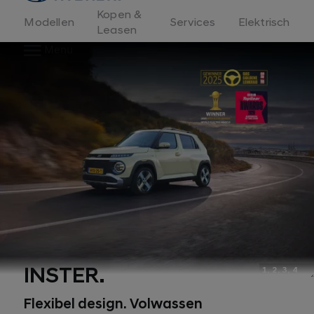
Kopen &
Modellen
Services
Elektrisch
Leasen
Menu
INSTER.
1, 2, 3, 4
Flexibel design. Volwassen