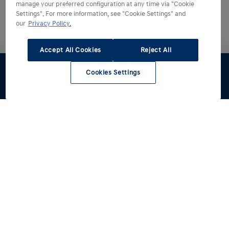
manage your preferred configuration at any time via "Cookie
Settings". For more information, see "Cookie Settings" and
our
Privacy Policy.
Accept All Cookies
Reject All
Cookies Settings
Stel samen
Offerte &
Proefrit
Voorraad
Inruil
Hyundai kiezen
Hyundai ontdekken
Alle modellen
Reviews
Hyundai rijden
Voorraad