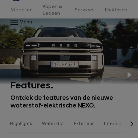
Kopen &
Modellen
Services
Elektrisch
Leasen
Menu
Pl
Features.
Ontdek de features van de nieuwe
waterstof-elektrische NEXO.
Highlights
Waterstof
Exterieur
Interieur
F