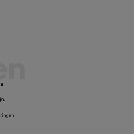
en
.
jn.
eringen.