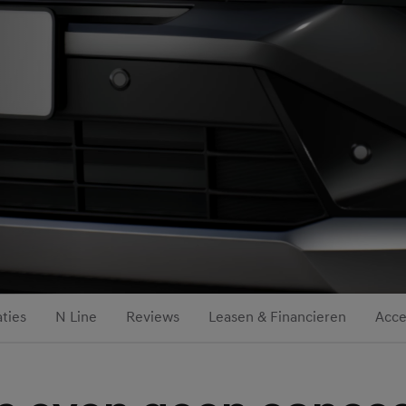
aties
N Line
Reviews
Leasen & Financieren
Acce