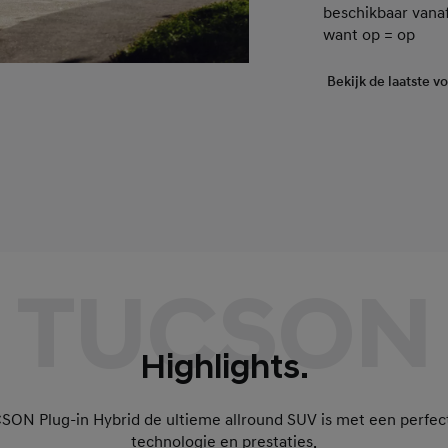
beschikbaar vana
want op = op
Bekijk de laatste v
TUCSON
Highlights.
N Plug-in Hybrid de ultieme allround SUV is met een perfect
technologie en prestaties.