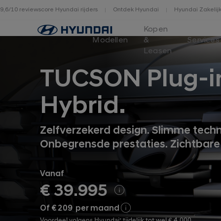
9,6/10 reviewscore Hyundai rijders
Ontdek Hyundai
Hyundai Zakelij
Home
Kopen
Modellen
&
Services
Leasen
TUCSON Plug-i
Hybrid.
Zelfverzekerd design. Slimme techn
Onbegrensde prestaties. Zichtbare
Vanaf
€ 39.995
Of € 209 per maand
Voordeel volgens Hyundai: tijdelijk tot wel
€ 4.000