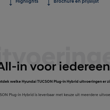
Highlights
Brochure en prijslijst
itvoering
All-in voor iedereen
tdek welke Hyundai TUCSON Plug-in Hybrid uitvoeringen er zi
ON Plug-in Hybrid is leverbaar met keuze uit meerdere uitvo