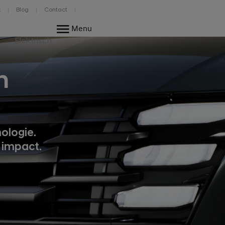
k
Blog
Contact
Menu
Elektrisch
n
ologie.
 impact.