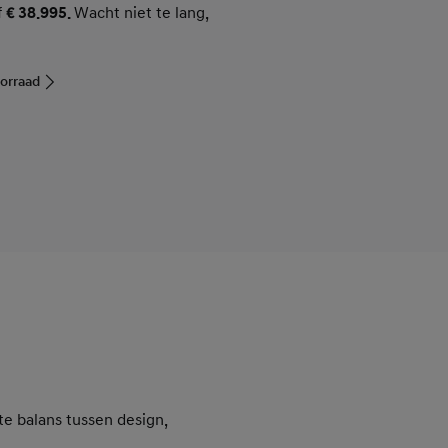
f
€ 38.995.
Wacht niet te lang,
oorraad
e balans tussen design,