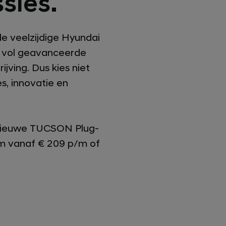
sies.
 de veelzijdige Hyundai
t vol geavanceerde
jving. Dus kies niet
s, innovatie en
n nieuwe TUCSON Plug-
 ’m vanaf
€ 209
p/m of