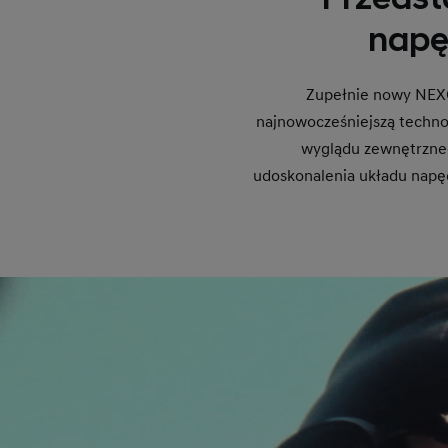
napę
Zupełnie nowy NEXO
najnowocześniejszą technol
wyglądu zewnętrzneg
udoskonalenia układu napęd