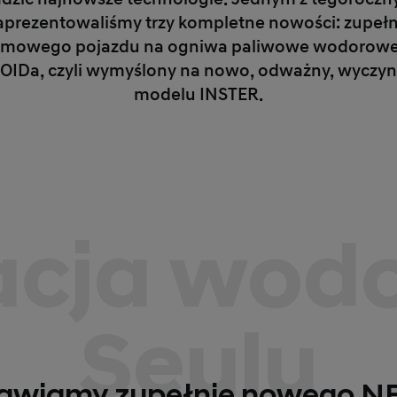
zaprezentowaliśmy trzy kompletne nowości: zupe
omowego pojazdu na ogniwa paliwowe wodorowe –
IDa, czyli wymyślony na nowo, odważny, wyczyn
modelu INSTER.
cja wod
Seulu
tawiamy zupełnie nowego N