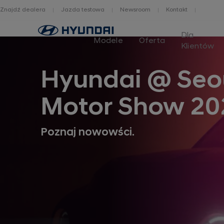
Znajdź dealera
Jazda testowa
Newsroom
Kontakt
Home
Dla
Modele
Oferta
Klientów
Hyundai @ Seo
Motor Show 20
Poznaj nowowści.