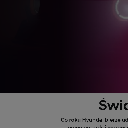
Świ
Co roku Hyundai bierze u
nowe pojazdy i wprowa