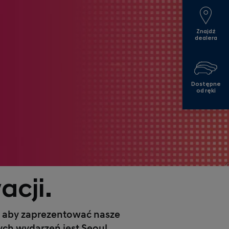
Znajdź
dealera
Dostępne
od ręki
cji.
, aby zaprezentować nasze
ch wydarzeń jest Seoul