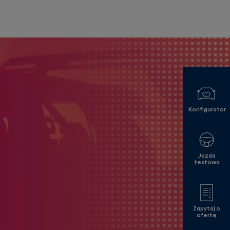
Konfigurator
Jazda
testowa
Zapytaj o
ofertę