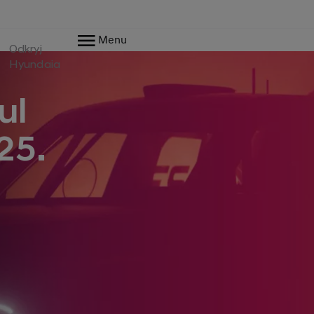
Menu
Odkryj
Hyundaia
ul
25.