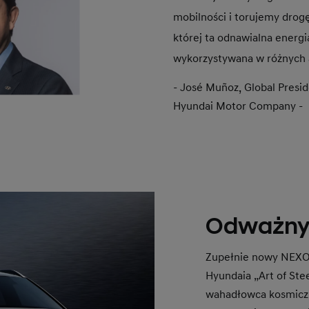
mobilności i torujemy drogę
której ta odnawialna energ
wykorzystywana w różnych 
- José Muñoz, Global Presi
Hyundai Motor Company -
Odważny,
Zupełnie nowy NEXO 
Hyundaia „Art of Ste
wahadłowca kosmiczne