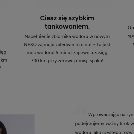
Ciesz się szybkim
tankowaniem.
Op
sp
Napełnienie zbiornika wodoru w nowym
NEXO zajmuje zaledwie 5 minut – to jest
ięg
moc wodoru: 5 minut zapewnia zasięg
 km
700 km przy zerowej emisji spalin!
1
Wprowadzając na ry
podejmujemy ważny krok w
wodoru jako czystego rozwi