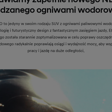
dzanego ogniwami wodoro
 to jedyny w swoim rodzaju SUV z ogniwami paliwowymi wodo
ogię i futurystyczny design z fantastycznym zasięgiem jazdy.
o została starannie zoptymalizowana w celu poprawy oszczędn
owego radykalnie poprawiają osiągi i wydajność mocy, aby ws
pracy i jazdę na duże odległości.