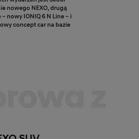
łnie nowego NEXO, drugą
 nowy IONIQ 6 N Line – i
owy concept car na bazie
orowa z
EXO SUV