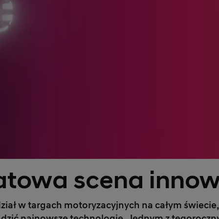
atowa scena innowa
dział w targach motoryzacyjnych na całym świecie
dzić najnowsze technologie. Jednym z tegoroczny