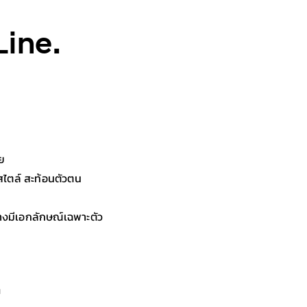
ine.
ย
ไตล์ สะท้อนตัวตน
างมีเอกลักษณ์เฉพาะตัว
ก