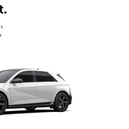
t.
้า
ย