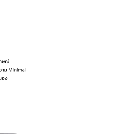
ักษณ์
วาม Minimal
มอง​