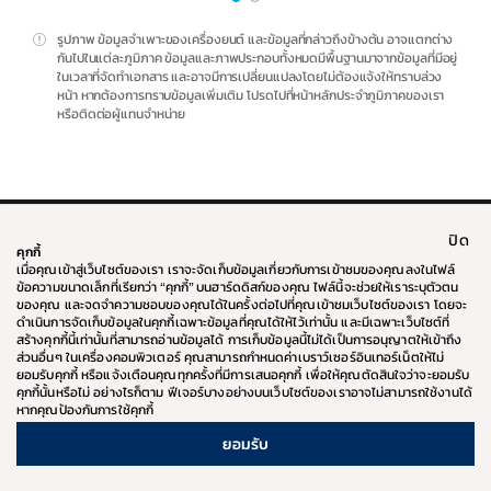
รูปภาพ ข้อมูลจำเพาะของเครื่องยนต์ และข้อมูลที่กล่าวถึงข้างต้น อาจแตกต่าง
กันไปในแต่ละภูมิภาค ข้อมูลและภาพประกอบทั้งหมดมีพื้นฐานมาจากข้อมูลที่มีอยู่
ในเวลาที่จัดทำเอกสาร และอาจมีการเปลี่ยนแปลงโดยไม่ต้องแจ้งให้ทราบล่วง
หน้า หากต้องการทราบข้อมูลเพิ่มเติม โปรดไปที่หน้าหลักประจำภูมิภาคของเรา
หรือติดต่อผู้แทนจำหน่าย
ปิด
ทั่วโลก
ติดต่อเรา
คุกกี้
คำจำกัดความรับผิดตามกฎหมาย
ข้อกำหนดและเงื่อนไข
เมื่อคุณเข้าสู่เว็บไซต์ของเรา เราจะจัดเก็บข้อมูลเกี่ยวกับการเข้าชมของคุณลงในไฟล์
นโยบายความเป็นส่วนตัว
นโยบายคุกกี้
ข้อความขนาดเล็กที่เรียกว่า “คุกกี้” บนฮาร์ดดิสก์ของคุณ ไฟล์นี้จะช่วยให้เราระบุตัวตน
เงื่อนไขการจอง
แผนผังเว็บไซต์
ของคุณ และจดจำความชอบของคุณได้ในครั้งต่อไปที่คุณเข้าชมเว็บไซต์ของเรา โดยจะ
ดำเนินการจัดเก็บข้อมูลในคุกกี้เฉพาะข้อมูลที่คุณได้ให้ไว้เท่านั้น และมีเฉพาะเว็บไซต์ที่
สร้างคุกกี้นี้เท่านั้นที่สามารถอ่านข้อมูลได้ การเก็บข้อมูลนี้ไม่ได้เป็นการอนุญาตให้เข้าถึง
ส่วนอื่นๆ ในเครื่องคอมพิวเตอร์ คุณสามารถกำหนดค่าเบราว์เซอร์อินเทอร์เน็ตให้ไม่
ยอมรับคุกกี้ หรือแจ้งเตือนคุณทุกครั้งที่มีการเสนอคุกกี้ เพื่อให้คุณตัดสินใจว่าจะยอมรับ
คุกกี้นั้นหรือไม่ อย่างไรก็ตาม ฟีเจอร์บางอย่างบนเว็บไซต์ของเราอาจไม่สามารถใช้งานได้
หากคุณป้องกันการใช้คุกกี้
ยอมรับ
ⓒ ลิขสิทธิ์ 2026 ฮุนได โมบิลิตี้
(ประเทศไทย) สงวนลิขสิทธิ์