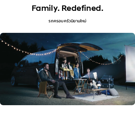
Exterior
Family. Redefined.
Interior
รถครอบครัวนิยามใหม่
Performance
Safety
Convenience
Specification
STARIA Elite and Elite Plus
STARIA Essence (Fleet)