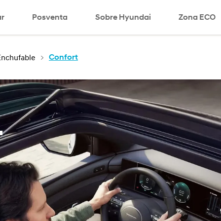
r
Posventa
Sobre Hyundai
search
Zona ECO
nchufable
Confort
.