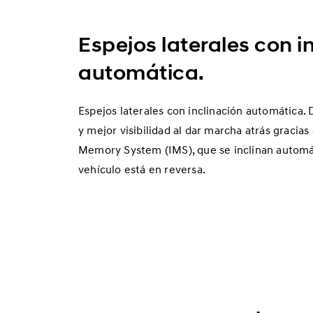
C
S
Espejos laterales con i
O
N
automática.
H
í
Espejos laterales con inclinación automática.
b
y mejor visibilidad al dar marcha atrás gracias
Memory System (IMS), que se inclinan automá
r
vehículo está en reversa.
i
d
o
E
n
c