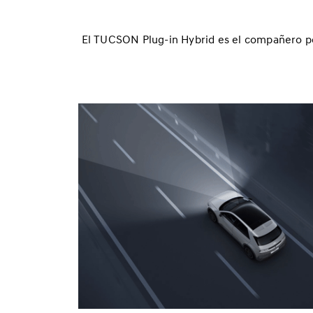
r
t
d
El TUCSON Plug‑in Hybrid es el compañero per
e
l
H
y
u
n
d
a
i
T
U