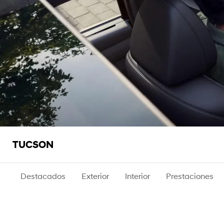
C
TUCSON
o
n
Destacados
Exterior
Interior
Prestaciones
f
o