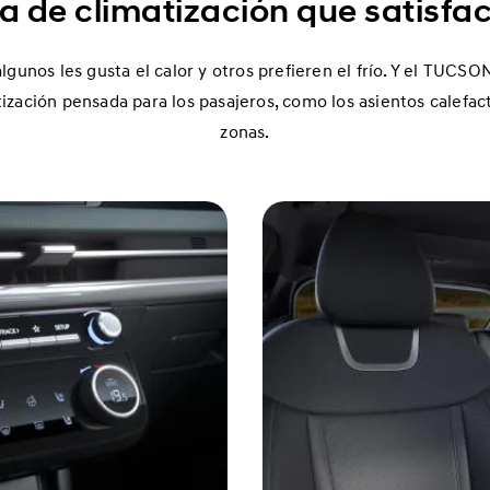
a de climatización que satisfac
lgunos les gusta el calor y otros prefieren el frío. Y el TUCS
zación pensada para los pasajeros, como los asientos calefacta
zonas.