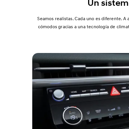
h
Un sistem
u
f
Seamos realistas. Cada uno es diferente. A a
a
cómodos gracias a una tecnología de climati
b
l
e