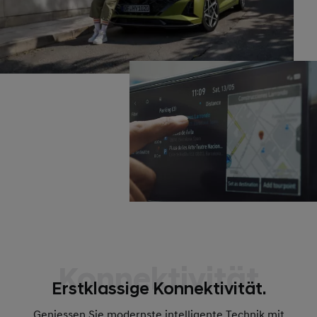
Konnektivität
Erstklassige Konnektivität.
Geniessen Sie modernste intelligente Technik mit