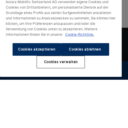
Astara Mobility Switzerland AG verwendet eigene Cookies und
Cookies von Drittanbietern, um personalisierte Dienste auf der
Grundlage eines Profils aus seinen Surfgewohnheiten anzubieten
und Informationen zu Analysezwecken zu sammeln. Sie können hier
klicken, um Ihre Präferenzen anzupassen und/oder die
Verwendung von Cookies unten zu akzeptieren. Weitere
Informationen finden Sie in unserer
Cookie-Richtlinie.
Cookies akzeptieren
Cookies ablehnen
Cookies verwalten
Elektrische Modelle
Weitere Modelle
KONA Electric
INSTER
Beratung & Kauf
IONIQ 5
i10
IONIQ 5 N
i20